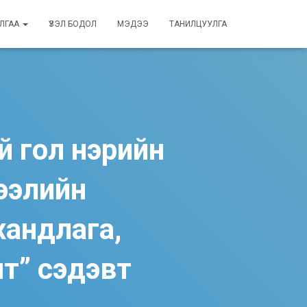
ЛГАА
ҮЗЭЛ БОДОЛ
МЭДЭЭ
ТАНИЛЦУУЛГА
й гол нэрийн
зээлийн
хандлага,
т” сэдэвт