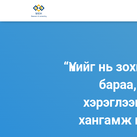
“Үнийг нь з
бараа,
хэрэглээ
хангамж 