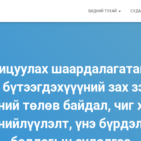
БИДНИЙ ТУХАЙ
СУДА
охицуулах шаардалагата
 бүтээгдэхүүүний зах 
ний төлөв байдал, чиг 
нийлүүлэлт, үнэ бүрдэл