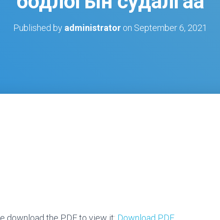
бодлогын судалгаа
Published by
administrator
on
September 6, 2021
e download the PDF to view it:
Download PDF
.