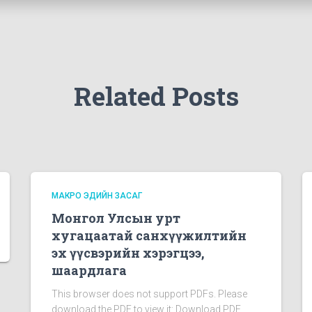
Related Posts
МАКРО ЭДИЙН ЗАСАГ
Монгол Улсын урт
хугацаатай санхүүжилтийн
эх үүсвэрийн хэрэгцээ,
шаардлага
This browser does not support PDFs. Please
download the PDF to view it: Download PDF.