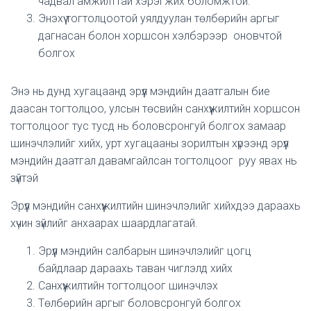
чадвал амжилттай хэрэгжих боломжтой.
Энэхүү тогтолцоотой уялдуулан төлбөрийн аргыг
дагнасан болон хоршсон хэлбэрээр оновчтой
болгох
Энэ нь дунд хугацаанд эрүүл мэндийн даатгалын бие
даасан тогтолцоо, улсын төсвийн санхүүжилтийн хоршсон
тогтолцоог тус тусд нь боловсронгуй болгох замаар
шинэчлэлийг хийх, урт хугацааны зорилтын хүрээнд эрүүл
мэндийн даатгал давамгайлсан тогтолцоог руу явах нь
зүйтэй
Эрүүл мэндийн санхүүжилтийн шинэчлэлийг хийхдээ дараахь
хүчин зүйлийг анхаарах шаардлагатай.
Эрүүл мэндийн салбарын шинэчлэлийг цогц
байдлаар дараахь таван чиглэлд хийх
Санхүүжилтийн тогтолцоог шинэчлэх
Төлбөрийн аргыг боловсронгуй болгох