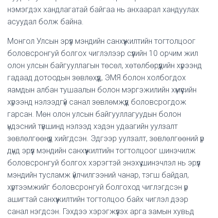
нэмэгдэх хандлагатай байгаа нь анхаарал хандуулах
асуудал болж байна.
Монгол Улсын эрүүл мэндийн санхүүжилтийн тогтолцоог
боловсронгуй болгох чиглэлээр сүүлийн 10 орчим жил
олон улсын байгууллагын төсөл, хөтөлбөрүүдийн хүрээнд
гадаад дотоодын зөвлөхүүд, ЭМЯ болон холбогдох
яамдын албан тушаалын болон мэргэжилийн хүмүүсийн
хүрээнд нэлээдгүй санал зөвлөмжүүд боловсрогдож
гарсан. Мөн олон улсын байгууллагуудын болон
үндэсний түвшинд нэлээд хэдэн удаагийн уулзалт
зөвлөлгөөнүүд хийгдсэн. Эдгээр уулзалт, зөвлөлгөөний үр
дүнд эрүүл мэндийн санхүүжилтийн тогтолцоог шинэчилж
боловсронгуй болгох хэрэгтэй энэхүү шинэчлэл нь эрүүл
мэндийн тусламж үйлчилгээний чанар, тэгш байдал,
хүртээмжийг боловсронгуй болгоход чиглэгдсэн үр
ашигтай санхүүжилтийн тогтолцоо байх чиглэл дээр
санал нэгдсэн. Гэхдээ хэрэгжүүлэх арга замын хувьд