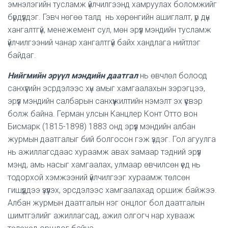
эмнэлэгийн тусламж үйлчилгээнд хамруулах боломжийг
бүрдүүлдэг. Гэвч нөгөө талд нь хөрөнгийн ашиглалт, үр дүн
хангалтгүй, менежемент сул, мөн эрүүл мэндийн тусламж
үйлчилгээний чанар хангалтгүй байх хандлага нийтлэг
байдаг.
Нийгмийн эрүүл мэндийн даатгал
нь өвчлөл болоод
санхүүгийн эсрдэлээс хүн амыг хамгаалахын зэрэгцээ,
эрүүл мэндийн салбарын санхүүжилтийн нэмэлт эх үүсвэр
болж байна. Герман улсын Канцлер Конт Отто вон
Бисмарк (1815-1898) 1883 онд эрүүл мэндийн албан
журмын даатгалыг бий болгосон гэж үздэг. Гол агуулга
нь ажиллагсдаас хураамж авах замаар тэдний эрүүл
мэнд, амь насыг хамгаалах, улмаар өвчилсөн үед нь
тодорхой хэмжээний үйлчилгээг хураамж төлсөн
гишүүддээ үзүүлэх, эрсдэлээс хамгаалахад оршиж байжээ.
Албан журмын даатгалын нэг онцлог бол даатгалын
шимтгэлийг ажиллагсад, ажил олгогч нар хувааж