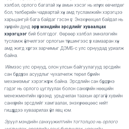
хэлбэл, орлого багатай хүн амын хэсэг нь илүү их өвчилдөг
бол, төлбөрийн чадвартай хүн амд тусламжийн хэрэгцээ
харьцангуй бага байдаг гэсэн үг. Энэхүү нөхцөл байдал нь
хүмүүсийн дунд
эрүүл мэндийн эрсдлийг хуваалцах
хэрэгцээг
бий болгодог. Өөрөөр хэлбэл эмнэлэгийн
тусламж үйлчилгээг орлогын түвшингээс үл хамааран хүн
амд жигд хүргэх зарчимыг ДЭМБ-с улс орнуудад уриалж
байна.
Иймээс улс орнууд, олон улсын байгуулагууд эрсдийн
сан бүрдүүлэх асуудлыг чухалчилж төрөл бүрийн
механизмыг хэрэгжүүлж байна. Эрсдлийн сан бүрдүүлнэ
гэдэг нь орлого цуглуулах болон санхүүгийн нөөцийн
менежментийн хүрээнд урьдчилан таахын аргагүй хувийн
санхүүгийн эрсдлийг хамгаалах, энэхүү нөөцөөс нийт
гишүүддээ хуваарилах үйл явц юм.
Эрүүл мэндийн санхүүжилтийн тогтолцоо нь орлого
цуглуулах, эрсдлийн санг бүрдүүлэх, нөөцийн