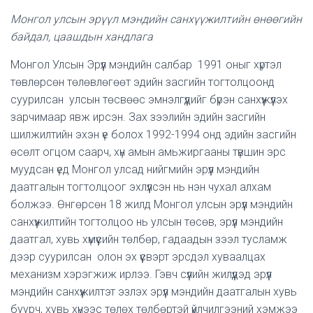
Монгол улсын эрүүл мэндийн санхүүжилтийн өнөөгийн
байдал, цаашдын хандлага
Монгол Улсын Эрүүл мэндийн салбар 1991 оныг хүртэл
төвлөрсөн төлөвлөгөөт эдийн засгийн тогтолцоонд
суурилсан улсын төсвөөс эмнэлгүүдийг бүрэн санхүүжүүлэх
зарчимаар явж ирсэн. Зах зээлийн эдийн засгийн
шилжилтийн эхэн үе болох 1992-1994 онд эдийн засгийн
өсөлт огцом саарч, хүн амын амьжиргааны түвшин эрс
муудсан үед Монгол улсад нийгмийн эрүүл мэндийн
даатгалын тогтолцоог эхлүүлсэн нь нэн чухал алхам
болжээ. Өнгөрсөн 18 жилд Монгол улсын эрүүл мэндийн
санхүүжилтийн тогтолцоо нь улсын төсөв, эрүүл мэндийн
даатгал, хувь хүмүүсийн төлбөр, гадаадын зээл тусламж
дээр суурилсан олон эх үүсвэрт эрсдэл хуваалцах
механизм хэрэгжиж ирлээ. Гэвч сүүлийн жилүүдэд эрүүл
мэндийн санхүүжилтэт эзлэх эрүүл мэндийн даатгалын хувь
буурч, хувь хүнээс төлөх төлбөртэй үйлчилгээний хэмжээ