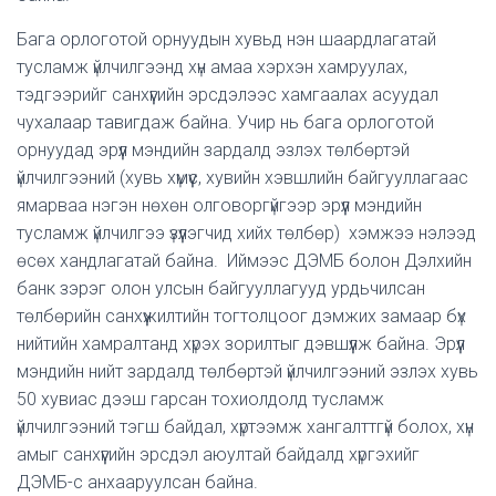
Бага орлоготой орнуудын хувьд нэн шаардлагатай
тусламж үйлчилгээнд хүн амаа хэрхэн хамруулах,
тэдгээрийг санхүүгийн эрсдэлээс хамгаалах асуудал
чухалаар тавигдаж байна. Учир нь бага орлоготой
орнуудад эрүүл мэндийн зардалд эзлэх төлбөртэй
үйлчилгээний (хувь хүмүүс, хувийн хэвшлийн байгууллагаас
ямарваа нэгэн нөхөн олговоргүйгээр эрүүл мэндийн
тусламж үйлчилгээ үзүүлэгчид хийх төлбөр) хэмжээ нэлээд
өсөх хандлагатай байна. Иймээс ДЭМБ болон Дэлхийн
банк зэрэг олон улсын байгууллагууд урдьчилсан
төлбөрийн санхүүжилтийн тогтолцоог дэмжих замаар бүх
нийтийн хамралтанд хүрэх зорилтыг дэвшүүлж байна. Эрүүл
мэндийн нийт зардалд төлбөртэй үйлчилгээний эзлэх хувь
50 хувиас дээш гарсан тохиолдолд тусламж
үйлчилгээний тэгш байдал, хүртээмж хангалттгүй болох, хүн
амыг санхүүгийн эрсдэл аюултай байдалд хүргэхийг
ДЭМБ-с анхааруулсан байна.