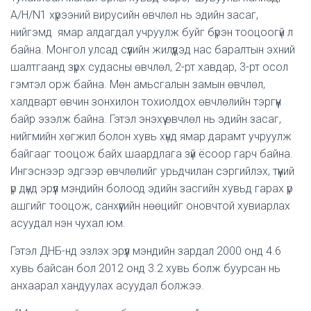
A/H/N1 хүрээний вирусийн өвчлөл нь эдийн засаг,
нийгэмд ямар алдагдал учруулж буйг бүрэн тооцоогүй л
байна. Монгол улсад сүүлийн жилүүдэд нас баралтын эхний
шалтгаанд зүрх судасны өвчлөл, 2-рт хавдар, 3-рт осол
гэмтэл орж байна. Мөн амьсгалын замын өвчлөл,
халдварт өвчин зонхилон тохиолдох өвчлөлийн тэргүүн
байр эзэлж байна. Гэтэл энэхүү өвчлөл нь эдийн засаг,
нийгмийн хөгжил болон хувь хүнд ямар дарамт учруулж
байгааг тооцож байх шаардлага зүй ёсоор гарч байна.
Ингэснээр эдгээр өвчлөлийг урьдчилан сэргийлэх, түүний
үр дүнд эрүүл мэндийн болоод эдийн засгийн хувьд гарах үр
ашгийг тооцож, санхүүгийн нөөцийг оновчтой хувиарлах
асуудал нэн чухал юм.
Гэтэл ДНБ-нд эзлэх эрүүл мэндийн зардал 2000 онд 4.6
хувь байсан бол 2012 онд 3.2 хувь болж буурсан нь
анхаарал хандуулах асуудал болжээ.