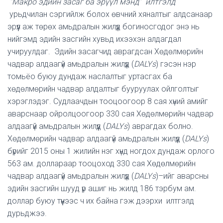
“Макро эдийн засаг ба эрүүл мэнд” илтгэлд
урьдчилан сэргийлж болох өвчний хяналтыг алдсанаар
эрүүл аж төрөх амьдралын жилүүд богиносгодог энэ нь
нийгэмд эдийн засгийн хувьд ихээхэн алдагдал
учируулдаг. Эдийн засагчид аврагдсан Хөдөлмөрийн
чадвар алдаагүй амьдралын жилүүд (
DALYs
) гэсэн нэр
томьёо буюу дундаж наслалтыг уртасгах ба
хөдөлмөрийн чадвар алдалтыг бууруулах ойлголтыг
хэрэглэдэг. Судлаачдын тооцоогоор 8 сая хүний амийг
аварснаар ойролцоогоор 330 сая Хөдөлмөрийн чадвар
алдаагүй амьдралын жилүүд (
DALYs
) аврагдах болно.
Хөдөлмөрийн чадвар алдаагүй амьдралын жилүүд (
DALYs
)
бүрийг 2015 оны 1 жилийн нэг хүнд ногдох дундаж орлого
563 ам. доллараар тооцоход 330 сая Хөдөлмөрийн
чадвар алдаагүй амьдралын жилүүд (
DALYs
)–ийг аварсны
эдийн засгийн шууд үр ашиг нь жилд 186 тэрбум ам.
доллар буюу түүнээс ч их байна гэж дээрхи илтгэлд
дурьджээ.