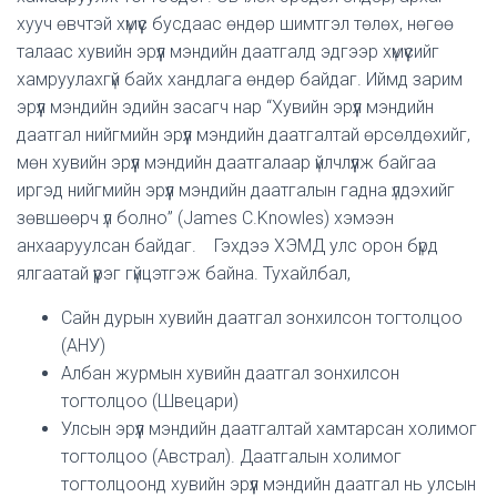
хууч өвчтэй хүмүүс бусдаас өндөр шимтгэл төлөх, нөгөө
талаас хувийн эрүүл мэндийн даатгалд эдгээр хүмүүсийг
хамруулахгүй байх хандлага өндөр байдаг. Иймд зарим
эрүүл мэндийн эдийн засагч нар “Хувийн эрүүл мэндийн
даатгал нийгмийн эрүүл мэндийн даатгалтай өрсөлдөхийг,
мөн хувийн эрүүл мэндийн даатгалаар үйлчлүүлж байгаа
иргэд нийгмийн эрүүл мэндийн даатгалын гадна үлдэхийг
зөвшөөрч үл болно” (James C.Knowles) хэмээн
анхааруулсан байдаг. Гэхдээ ХЭМД улс орон бүрд
ялгаатай үүрэг гүйцэтгэж байна. Тухайлбал,
Сайн дурын хувийн даатгал зонхилсон тогтолцоо
(АНУ)
Албан журмын хувийн даатгал зонхилсон
тогтолцоо (Швецари)
Улсын эрүүл мэндийн даатгалтай хамтарсан холимог
тогтолцоо (Австрал). Даатгалын холимог
тогтолцоонд хувийн эрүүл мэндийн даатгал нь улсын