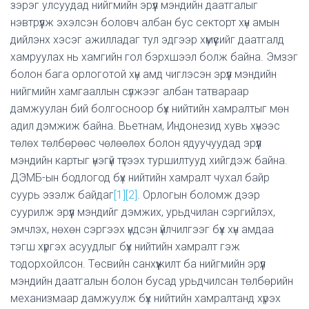
зэрэг улсуудад нийгмийн эрүүл мэндийн даатгалыг
нэвтрүүлж эхэлсэн боловч албан бус секторт хүн амын
дийлэнх хэсэг ажилладаг тул эдгээр хүмүүсийг даатгалд
хамруулах нь хамгийн гол бэрхшээл болж байна. Эмзэг
болон бага орлоготой хүн амд чиглэсэн эрүүл мэндийн
нийгмийн хамгааллын сүлжээг албан татвараар
дамжуулан бий болгосноор бүх нийтийн хамралтыг мөн
адил дэмжиж байна. Вьетнам, Индонезид хувь хүнээс
төлөх төлбөрөөс чөлөөлөх болон ядуучуудад эрүүл
мэндийн картыг үнэгүй түгээх туршилтууд хийгдэж байна.
ДЭМБ-ын бодлогод бүх нийтийн хамралт чухал байр
суурь эзэлж байдаг
[1]
[2]
. Орлогын боломж дээр
суурилж эрүүл мэндийг дэмжих, урьдчилан сэргийлэх,
эмчлэх, нөхөн сэргээх үндсэн үйлчилгээг бүх хүн амдаа
тэгш хүргэх асуудлыг бүх нийтийн хамралт гэж
тодорхойлсон. Төсвийн санхүүжилт ба нийгмийн эрүүл
мэндийн даатгалын болон бусад урьдчилсан төлбөрийн
механизмаар дамжуулж бүх нийтийн хамралтанд хүрэх