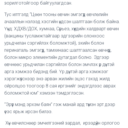
зорилготойгоор байгуулагдсан.
Тус илтгэлд “Цөөн тооны өвчин эмгэгүүд өвчлөлийн
ачааллын нэлээд хэсгийн үндсэн шалтгаан болж байна.
Үүнд: ХДХВ/ДОХ, хумхаа, Сүрьеэ, хүүхдийн халдварт өвчин
(вакцины тусламжтайгаар эдгээрийн олонхоос
урьдчилан сэргийлэх боломжтой), эхийн болон
перинаталь эмгэгүүд, тамхинаас шалтгаалсан өвчнүүд,
болон микро элементийн дутагдал болно. Эдгээр
өвчнөөс урьдчилан сэргийлэх болон эмчлэх үр дүнтэй
арга хэмжээ бидэнд бий. Үр дүнтэй арга хэмжээг
хэрэгжүүлснээр энэ арван жилийн эцэс гэхэд жилд
ойролцоо тоогоор 8 сая иргэнийг эндэгдлээс аврах
боломжтой юм” хэмээн тэмдэглэсэн.
“Эрүүл мэнд эрхэм баян” гэж манай ард түмэн эрт дээр
үеэс ярьж ирсэн билээ.
Хүн өвчилснөөр эмчилгээний зардал, ирээдүйн орлогоо