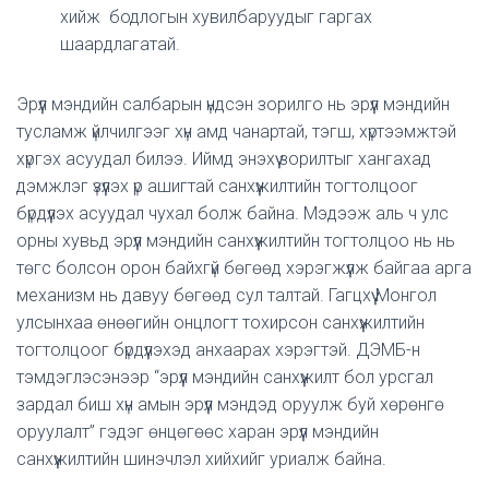
хийж бодлогын хувилбаруудыг гаргах
шаардлагатай.
Эрүүл мэндийн салбарын үндсэн зорилго нь эрүүл мэндийн
тусламж үйлчилгээг хүн амд чанартай, тэгш, хүртээмжтэй
хүргэх асуудал билээ. Иймд энэхүү зорилтыг хангахад
дэмжлэг үзүүлэх үр ашигтай санхүүжилтийн тогтолцоог
бүрдүүлэх асуудал чухал болж байна. Мэдээж аль ч улс
орны хувьд эрүүл мэндийн санхүүжилтийн тогтолцоо нь нь
төгс болсон орон байхгүй бөгөөд хэрэгжүүлж байгаа арга
механизм нь давуу бөгөөд сул талтай. Гагцхүү Монгол
улсынхаа өнөөгийн онцлогт тохирсон санхүүжилтийн
тогтолцоог бүрдүүлэхэд анхаарах хэрэгтэй. ДЭМБ-н
тэмдэглэсэнээр “эрүүл мэндийн санхүүжилт бол урсгал
зардал биш хүн амын эрүүл мэндэд оруулж буй хөрөнгө
оруулалт” гэдэг өнцөгөөс харан эрүүл мэндийн
санхүүжилтийн шинэчлэл хийхийг уриалж байна.