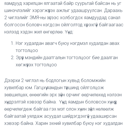
яамдууд харилцан ялгаатай байр суурьтай байсан нь уг
шинэчлэлийг хэрэгжүүлэх ажлыг удаашруулсан. Дараахь
2 чиглэлийг ЭМЯ-ны зүгээс холбогдох яамдуудад санал
болгосон боловч нэгдсэн ойлголтод хүрэхгүй байгаагаас
нэлээд хэдэн жил өнгөрлөө. Үүнд:
Нэг худалдан авагч буюу нэгдмэл худалдан авах
тогтолцоо
Эрүүл мэндийн даатгалын тогтолцоог бие даалган
хөгжүүлэх тогтолцоо
Дээрхи 2 чиглэл нь бодлогын хувьд боломжийн
хувилбар юм. Гагцхүү яамдын түвшинд ойлголцож
зөвшилцөх, өнөөгийн эрх зүйн орчинг өөрчилөхөд нэлээн
хүндрэлтэй хэвээр байна. Үүнд яамдын боловсон хүчнүүд
өөрчилөгдөж байгаа гэх мэт олон хүчин зүйл нөлөөлж
байгаатай уялдаж асуудал шийдэгдэхгүй удааширсан
хэвээр байна. Харин эхний хувилбар буюу нэг худалдан