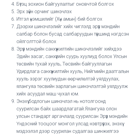
Бүтэц зохион байгуулалтыг оновчтой болгох
Эрх зүйн орчинг шинэчлэх
Итгэл үнэмшилийг (Хүн амын) бий болгох
Дээрхи шинэчлэлийг хийх чиглэлд эрүүл мэндийн
салбар болон бусад салбаруудын түвшинд нэгдсэн
ойлголттой болох
Эрүүл мэндийн санхүүжилтийн шинэчлэлийг хийхдээ
Эдийн засаг, санхүүгийн суурь хуулиуд болох Улсын
төсвийн тухай хууль, Төсвийн байгууллагын
Удирдлага санхүүжилтийн хууль, Нийгмийн даатгалын
хууль зэрэг хуулиудын өөрчилөлтэй уялдуулах,
ялангуяа төсвийн зарлагын шинэчлэлтэй уялдуулж
хийх асуудал маш чухал юм.
Энэхүү бодлогын шинэчлэл нь нотолгоонд
суурилсан байх шаардлагатай.Ялангуяа олон
улсын стандарт аргачлалд суурилсан Эрүүл мэндийн
Үндэсний тооцоог монгол улсад нэвтрүүлэх, энэхүү
мэдээлэл дээр суурилан судалгаа шинжилгээ