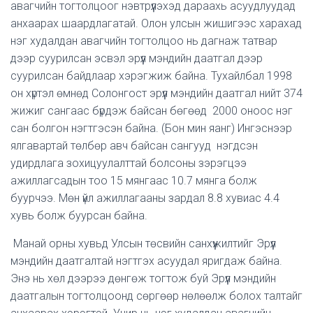
авагчийн тогтолцоог нэвтрүүлэхэд дараахь асуудлуудад
анхаарах шаардлагатай. Олон улсын жишигээс харахад
нэг худалдан авагчийн тогтолцоо нь дагнаж татвар
дээр суурилсан эсвэл эрүүл мэндийн даатгал дээр
суурилсан байдлаар хэрэгжиж байна. Тухайлбал 1998
он хүртэл өмнөд Солонгост эрүүл мэндийн даатгал нийт 374
жижиг сангаас бүрдэж байсан бөгөөд 2000 оноос нэг
сан болгон нэгтгэсэн байна. (Бон мин яанг) Ингэснээр
ялгавартай төлбөр авч байсан сангууд нэгдсэн
удирдлага зохицуулалттай болсоны зэрэгцээ
ажиллагсадын тоо 15 мянгаас 10.7 мянга болж
буурчээ. Мөн үйл ажиллагааны зардал 8.8 хувиас 4.4
хувь болж буурсан байна.
Манай орны хувьд Улсын төсвийн санхүүжилтийг Эрүүл
мэндийн даатгалтай нэгтгэх асуудал яригдаж байна.
Энэ нь хөл дээрээ дөнгөж тогтож буй Эрүүл мэндийн
даатгалын тогтолцоонд сөргөөр нөлөөлж болох талтайг