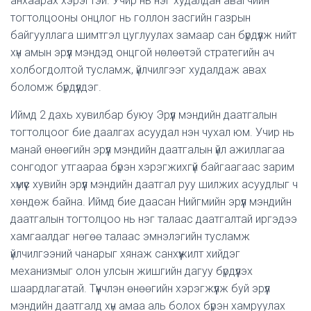
анхаарах хэрэгтэй. Учир нь нэг худалдан авагчийн
тогтолцооны онцлог нь голлон засгийн газрын
байгууллага шимтгэл цуглуулах замаар сан бүрдүүлж нийт
хүн амын эрүүл мэндэд онцгой нөлөөтэй стратегийн ач
холбогдолтой тусламж, үйлчилгээг худалдаж авах
боломж бүрдүүлдэг.
Иймд 2 дахь хувилбар буюу Эрүүл мэндийн даатгалын
тогтолцоог бие даалгах асуудал нэн чухал юм. Учир нь
манай өнөөгийн эрүүл мэндийн даатгалын үйл ажиллагаа
сонгодог утгаараа бүрэн хэрэгжихгүй байгаагаас зарим
хүмүүс хувийн эрүүл мэндийн даатгал руу шилжих асуудлыг ч
хөндөж байна. Иймд бие даасан Нийгмийн эрүүл мэндийн
даатгалын тогтолцоо нь нэг талаас даатгалтай иргэдээ
хамгаалдаг нөгөө талаас эмнэлэгийн тусламж
үйлчилгээний чанарыг хянаж санхүүжилт хийдэг
механизмыг олон улсын жишгийн дагуу бүрдүүлэх
шаардлагатай. Түүнчлэн өнөөгийн хэрэгжүүлж буй эрүүл
мэндийн даатгалд хүн амаа аль болох бүрэн хамруулах