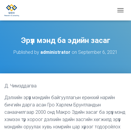
T
O
G
G
L
Эрүүл мэнд ба эдийн засаг
E
N
Published by
administrator
on
September 6, 2021
A
V
I
G
A
T
Д. Чимэддагва
I
O
Дэлхийн эрүүл мэндийн байгууллагын ерөнхий нарийн
N
бичгийн дарга асан Гро Харлем Брунтландын
санаачилгаар 2000 онд Макро Эдийн засаг ба эрүүл мэнд
хэмээх түр хороог дэлхийн эдийн засгийн хөгжилд эрүүл
мэндийн оруулах хувь нэмрийн цар хүрээг тодоройлох