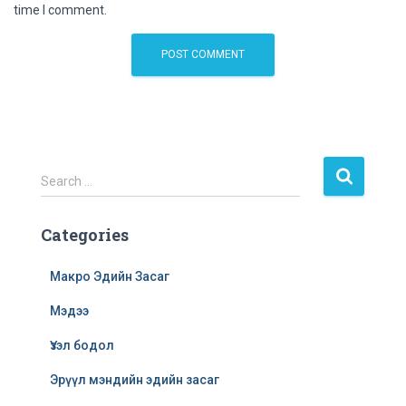
time I comment.
S
Search …
e
a
Categories
r
c
h
Макро Эдийн Засаг
f
Мэдээ
o
r
Үзэл бодол
:
Эрүүл мэндийн эдийн засаг