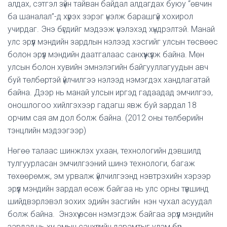
алдах, сэтгэл зүйн тайван байдал алдагдах буюу “өвчин
ба шаналал”-д хүрэх зэрэг үнэлж барашгүй хохирол
учирдаг. Энэ бүгдийг мэдээж үнэлэхэд хүндрэлтэй. Манай
улс эрүүл мэндийн зардлын нэлээд хэсгийг улсын төсвөөс
болон эрүүл мэндийн даатгалаас санхүүжүүлж байна. Мөн
улсын болон хувийн эмнэлэгийн байгууллагуудын авч
буй төлбөртэй үйлчилгээ нэлээд нэмэгдэх хандлагатай
байна. Дээр нь манай улсын иргэд гадаадад эмчилгээ,
оношлогоо хийлгэхээр гадагш явж буй зардал 18
орчим сая ам дол болж байна. (2012 оны төлбөрийн
тэнцлийн мэдээгээр)
Нөгөө талаас шинжлэх ухаан, технологийн дэвшилд
тулгуурласан эмчилгээний шинэ технологи, багаж
төхөөрөмж, эм урвалж үйлчилгээнд нэвтрэхийн хэрээр
эрүүл мэндийн зардал өсөж байгаа нь улс орны түвшинд
шийдвэрлэвэл зохих эдийн засгийн нэн чухал асуудал
болж байна. Энэхүү өсөн нэмэгдэж байгаа эрүүл мэндийн
зардал нь хүн амын санхүүгийн дарамтыг улам бүр