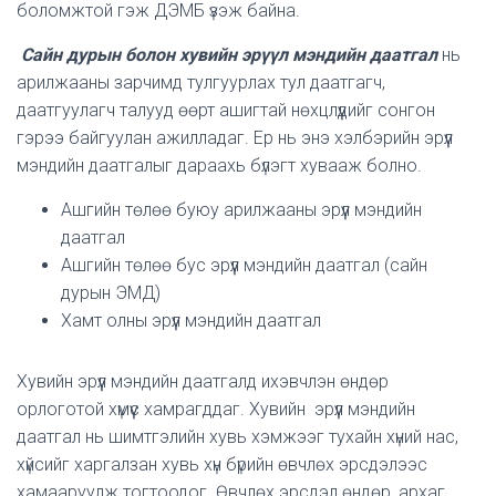
боломжтой гэж ДЭМБ үзэж байна.
Сайн дурын болон хувийн эрүүл мэндийн даатгал
нь
арилжааны зарчимд тулгуурлах тул даатгагч,
даатгуулагч талууд өөрт ашигтай нөхцлүүдийг сонгон
гэрээ байгуулан ажилладаг. Ер нь энэ хэлбэрийн эрүүл
мэндийн даатгалыг дараахь бүлэгт хувааж болно.
Ашгийн төлөө буюу арилжааны эрүүл мэндийн
даатгал
Ашгийн төлөө бус эрүүл мэндийн даатгал (сайн
дурын ЭМД)
Хамт олны эрүүл мэндийн даатгал
Хувийн эрүүл мэндийн даатгалд ихэвчлэн өндөр
орлоготой хүмүүс хамрагддаг. Хувийн эрүүл мэндийн
даатгал нь шимтгэлийн хувь хэмжээг тухайн хүний нас,
хүйсийг харгалзан хувь хүн бүрийн өвчлөх эрсдэлээс
хамааруулж тогтоодог. Өвчлөх эрсдэл өндөр, архаг