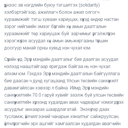
үүднээс эв нэгдлийн буюу тэгшитгэх (solidarity)
хэлбэртэйгээр, ажиллагч болон ажил олгогч
хураамжийг тэгш хуваан хариуцах, хүүхэд өндөр настан
зэрэг нийгмийн эмзэг бүлгийн хүн амын даатгалын
хураамжийг төр хариуцаж буй зарчимыг үргэлжлүүлэн
хэрэгжүүлэх асуудал хүн амын амьжиргааны түвшин
доогуур манай орны хувьд нэн чухал юм.
Сүүлийн үед Эрүүл мэндийн даатгалыг бие даалгах асуудал
нэлээд нааштайгаар яригдаж байгаа нь нэн чухал
алхам юм. Гэхдээ Эрүүл мэндийн даатгалын байгууллага
бие даасан ч дунд хугацаанд Улсын төсвийн санхүүжилт
давамгайлсан хэвээр л байна. Иймд Эрүүл мэндийн
санхүүжилтийн 70.0 гаруй хувийг эзэлж буй улсын төсвийн
санхүүжилтийн хүрээнд худалдан авах чадварыг нэмэгдүүлэх
асуудлыг анхаарах шаардлагатай. Энэхүү төр даах
тусламж, үйлчилгээний чанарын хяналтыг сайжруулсан,
үйлчлүүлэгчийн эрх ашгийг хамгаалсан худалдан авагчийн