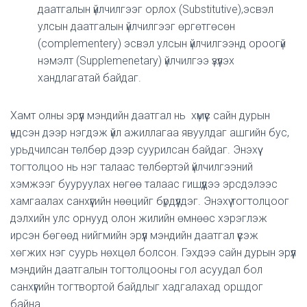
даатгалын үйлчилгээг орлох (Substitutive),эсвэл
улсын даатгалын үйлчилгээг өргөтгөсөн
(complementery) эсвэл улсын үйлчилгээнд ороогүй
нэмэлт (Supplemenetary) үйлчилгээ үзүүлэх
хандлагатай байдаг.
Хамт олны эрүүл мэндийн даатгал нь
хүмүүс сайн дурын
үндсэн дээр нэгдэж үйл ажиллагаа явуулдаг ашгийн бус,
урьдчилсан төлбөр дээр суурилсан байдаг. Энэхүү
тогтолцоо нь нэг талаас төлбөртэй үйлчилгээний
хэмжээг бууруулах нөгөө талаас гишүүдээ эрсдэлээс
хамгаалах санхүүгийн нөөцийг бүрдүүлдэг. Энэхүү тогтолцоог
дэлхийн улс орнууд олон жилийн өмнөөс хэрэглэж
ирсэн бөгөөд нийгмийн эрүүл мэндийн даатгал үүсэж
хөгжих нэг суурь нөхцөл болсон. Гэхдээ сайн дурын эрүүл
мэндийн даатгалын тогтолцооны гол асуудал бол
санхүүгийн тогтвортой байдлыг хадгалахад оршдог
байна.