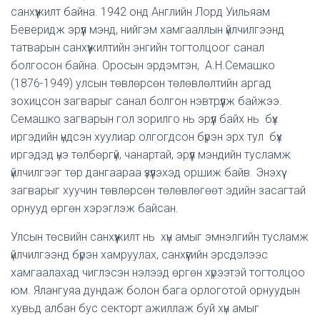
санхүүжилт байна. 1942 онд Английн Лорд Уильяам
Беверидж эрүүл мэнд, нийгэм хамгааллын үйлчилгээнд
татварын санхүүжилтийн энгийн тогтолцоог санал
болгосон байна. Оросын эрдэмтэн, А.Н.Семашко
(1876-1949) улсын төвлөрсөн төлөвлөлтийн аргад
зохицсон загварыг санал болгон нэвтрүүлж байжээ.
Семашко загварын гол зорилго нь эрүүл байх нь бүх
иргэдийн үндсэн хуулиар олгогдсон бүрэн эрх тул бүх
иргэдэд үнэ төлбөргүй, чанартай, эрүүл мэндийн тусламж
үйлчилгээг төр дангаараа үзүүлэхэд оршиж байв. Энэхүү
загварыг хуучин төвлөрсөн төлөвлөгөөт эдийн засагтай
орнууд өргөн хэрэглэж байсан.
Улсын төсвийн санхүүжилт нь хүн амыг эмнэлгийн тусламж
үйлчилгээнд бүрэн хамруулах, санхүүгийн эрсдэлээс
хамгаалахад чиглэсэн нэлээд өргөн хүрээтэй тогтолцоо
юм. Ялангуяа дундаж болон бага орлоготой орнуудын
хувьд албан бус секторт ажиллаж буй хүн амыг