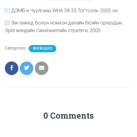
[1]
ДЭМБ-н Чуулганы WHA 58.33 Тогтооль 2005 он.
[2]
Зїїн ємнєд болон номхон далайн бїсийн орнуудын
Эрїїл мэндийн санхїїжилтийн стратеги, 2005
Categories:
ҮЗЭЛ БОДОЛ
0 Comments