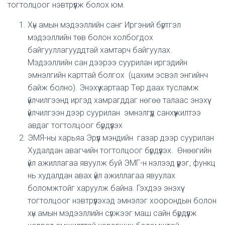
тогтолцоог нэвтрүүлж болох юм.
Хүн амын мэдээллийн санг Иргэний бүртгэл
мэдээллийн төв болон холбогдох
байгууллагууддтай хамтарч байгуулах.
Мэдээллийн сан дээрээ суурилан иргэдийн
эмнэлгийн карттай болгох (цахим эсвэл энгийнч
байж болно). Энэхүү картаар Төр даах тусламж
үйлчилгээнд иргэд хамрагддаг нөгөө талаас энэхүү
үйлчилгээн дээр суурилан эмнэлгүүд санхүүжилтээ
авдаг тогтолцоог бүрдүүлэх
ЭМЯ-ны харьяа Эрүүл мэндийн газар дээр суурилан
Худалдан авагчийн тогтолцоог бүрдүүлэх. Өнөөгийн
үйл ажиллагаа явуулж буй ЭМГ-н нэлээд үүрэг, функц
нь худалдан авах үйл ажиллагаа явуулах
боломжтойг харуулж байна. Гэхдээ энэхүү
тогтолцоог нэвтрүүлэхэд эмнэлэг хоорондын болон
хүн амын мэдээллийн сүлжээг маш сайн бүрдүүлж