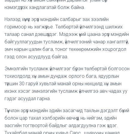
нэмэгдүүлэх хандлагатай болж байна.
Нэлээд хүмүүс эрүүл мэндийн салбарыг зах зээлийн
горимоор нь хөгжүүлье. Төлбөртэй үйлчилгээнд шилжих
талаар санал дэвшүүлдэг. Мэдээж үүний цаана эрүүл мэндийн
байгууллагуудын тусламж, үйлчилгээний чанар хангалтгүй,
эмч нарын цалин бага, тоног төхөөрөмжийн хоцрогдол
гээд олон асуудлууд байгаа.
Эмнэлгийн тусламж үйлчилгээг бүрэн төлбөртэй болгосон
тохиолдолд хүн амын дундаж орлого бага, ядуурлын
түвшин 30 гаруй хувьтай манай орны нөхцөлд хүн амын
ихэнх хэсэг эмнэлэгийн тусламж үйлчилгээ авч чадах уу
гэдэг асуудал гарна.
Түүнчлэн эрүүл мэндийн эдийн засагчид тахлын дэгдэлт бүхий
болон цар тахал хэлбэрийн өвчнүүд нь нийгэм, эдийн
засгийн тогтвортой байдлыг алдагдуулна гэж үздэг.
Тухайлбал манай орны хувьд Сарс, шувууны ханиад,