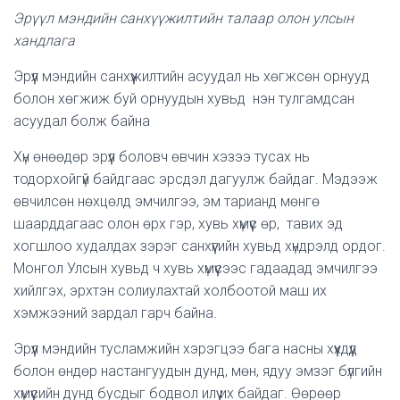
Эрүүл мэндийн санхүүжилтийн талаар олон улсын
хандлага
Эрүүл мэндийн санхүүжилтийн асуудал нь хөгжсөн орнууд
болон хөгжиж буй орнуудын хувьд нэн тулгамдсан
асуудал болж байна
Хүн өнөөдөр эрүүл боловч өвчин хэзээ тусах нь
тодорхойгүй байдгаас эрсдэл дагуулж байдаг. Мэдээж
өвчилсөн нөхцөлд эмчилгээ, эм тарианд мөнгө
шаарддагаас олон өрх гэр, хувь хүмүүс өр, тавих эд
хогшлоо худалдах зэрэг санхүүгийн хувьд хүндрэлд ордог.
Монгол Улсын хувьд ч хувь хүмүүсээс гадаадад эмчилгээ
хийлгэх, эрхтэн солиулахтай холбоотой маш их
хэмжээний зардал гарч байна.
Эрүүл мэндийн тусламжийн хэрэгцээ бага насны хүүхдүүд
болон өндөр настангуудын дунд, мөн, ядуу эмзэг бүлгийн
хүмүүсийн дунд бусдыг бодвол илүү их байдаг. Өөрөөр