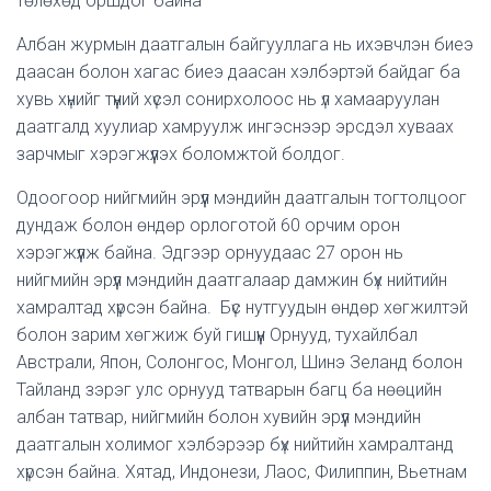
төлөхөд оршдог байна
Албан журмын даатгалын байгууллага нь ихэвчлэн биеэ
даасан болон хагас биеэ даасан хэлбэртэй байдаг ба
хувь хүнийг түүний хүсэл сонирхолоос нь үл хамааруулан
даатгалд хуулиар хамруулж ингэснээр эрсдэл хуваах
зарчмыг хэрэгжүүлэх боломжтой болдог.
Одоогоор нийгмийн эрүүл мэндийн даатгалын тогтолцоог
дундаж болон өндөр орлоготой 60 орчим орон
хэрэгжүүлж байна. Эдгээр орнуудаас 27 орон нь
нийгмийн эрүүл мэндийн даатгалаар дамжин бүх нийтийн
хамралтад хүрсэн байна. Бүс нутгуудын өндөр хөгжилтэй
болон зарим хөгжиж буй гишүүн Орнууд, тухайлбал
Австрали, Япон, Солонгос, Монгол, Шинэ Зеланд болон
Тайланд зэрэг улс орнууд татварын багц ба нөөцийн
албан татвар, нийгмийн болон хувийн эрүүл мэндийн
даатгалын холимог хэлбэрээр бүх нийтийн хамралтанд
хүрсэн байна. Хятад, Индонези, Лаос, Филиппин, Вьетнам