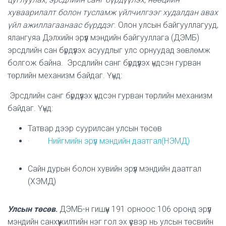
хуваарилалт болон тусламж үйлчилгээг худалдан авах
үйл ажиллагаанаас бүрддэг
. Олон улсын байгууллагууд,
ялангуяа Дэлхийн эрүүл мэндийн байгууллага (ДЭМБ)
эрсдлийн сан бүрдүүлэх асуудлыг улс орнуудад зөвлөмж
болгож байна. Эрсдлийн санг бүрдүүлэх үндсэн гурван
төрлийн механизм байдаг. Үүнд:
Эрсдлийн санг бүрдүүлэх үндсэн гурван төрлийн механизм
байдаг. Үүнд:
Татвар дээр суурилсан улсын төсөв
· Нийгмийн эрүүл мэндийн даатгал(НЭМД)
Сайн дурын болон хувийн эрүүл мэндийн даатгал
(ХЭМД)
Улсын төсөв
.
ДЭМБ-н гишүүн 191 орноос 106 оронд эрүүл
мэндийн санхүүжилтийн нэг гол эх үүсвэр нь улсын төсвийн