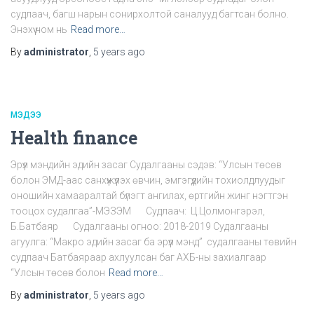
судлаач, багш нарын сонирхолтой саналууд багтсан болно.
Энэхүү ном нь
Read more…
By
administrator
,
5 years
ago
МЭДЭЭ
Health finance
Эрүүл мэндийн эдийн засаг Судалгааны сэдэв: “Улсын төсөв
болон ЭМД-аас санхүүжүүлэх өвчин, эмгэгүүдийн тохиолдлуудыг
оношийн хамааралтай бүлэгт ангилах, өртгийн жинг нэгтгэн
тооцох судалгаа”-МЭЗЭМ Судлаач: Ц.Цолмонгэрэл,
Б.Батбаяр Судалгааны огноо: 2018-2019 Судалгааны
агуулга: “Макро эдийн засаг ба эрүүл мэнд” судалгааны төвийн
судлаач Батбаяраар ахлуулсан баг АХБ-ны захиалгаар
“Улсын төсөв болон
Read more…
By
administrator
,
5 years
ago