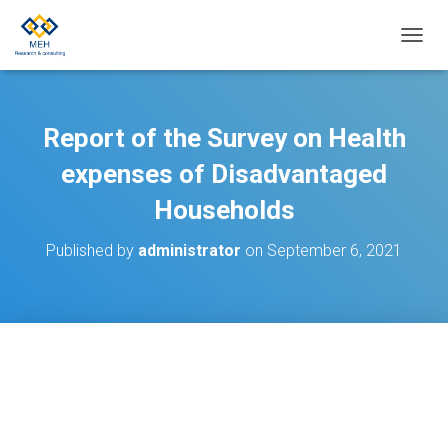
T
O
G
G
L
Report of the Survey on Health
E
N
expenses of Disadvantaged
A
Households
V
I
G
Published by
administrator
on
September 6, 2021
A
T
I
O
N