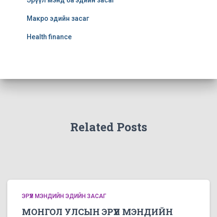
Эрүүл мэнд ба эдийн засаг
Макро эдийн засаг
Health finance
Related Posts
ЭРҮҮЛ МЭНДИЙН ЭДИЙН ЗАСАГ
МОНГОЛ УЛСЫН ЭРҮҮЛ МЭНДИЙН