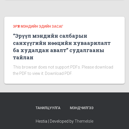
ЭРҮҮЛ МЭНДИЙН ЭДИЙН ЗАСАГ
“Эрүүл мэндийн салбарын
санхүүгийн нөөцийн хуваарилалт
ба худалдан авалт” судалгааны
тайлан
This browser does not support PDFs. Please download
the PDF to view it: Download PDF.
ТАНИЛЦУУЛГА
МЭНДЧИЛГЭЭ
Hestia | Developed by
ThemeIsle