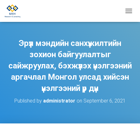
T
O
G
G
L
Эрүүл мэндийн санхүүжилтийн
E
N
зохион байгуулалтыг
A
сайжруулах, бэхжүүлэх үнэлгээний
V
I
аргачлал Монгол улсад хийсэн
G
A
үнэлгээний үр дүн
T
I
O
Published by
administrator
on
September 6, 2021
N