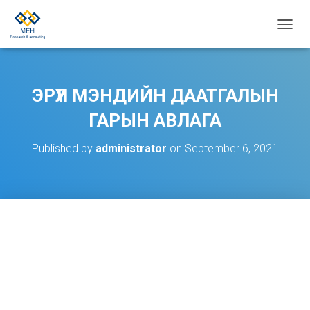
T
O
G
G
L
ЭРҮҮЛ МЭНДИЙН ДААТГАЛЫН
E
N
ГАРЫН АВЛАГА
A
V
Published by
administrator
on
September 6, 2021
I
G
A
T
I
O
N