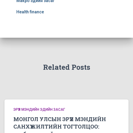
Макро эдийн засаг
Health finance
Related Posts
ЭРҮҮЛ МЭНДИЙН ЭДИЙН ЗАСАГ
МОНГОЛ УЛСЫН ЭРҮҮЛ МЭНДИЙН
САНХҮҮЖИЛТИЙН ТОГТОЛЦОО: