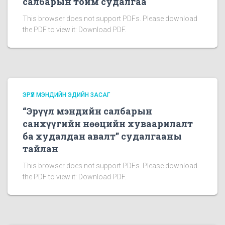
салбарын тойм судалгаа
This browser does not support PDFs. Please download
the PDF to view it: Download PDF.
ЭРҮҮЛ МЭНДИЙН ЭДИЙН ЗАСАГ
“Эрүүл мэндийн салбарын
санхүүгийн нөөцийн хуваарилалт
ба худалдан авалт” судалгааны
тайлан
This browser does not support PDFs. Please download
the PDF to view it: Download PDF.